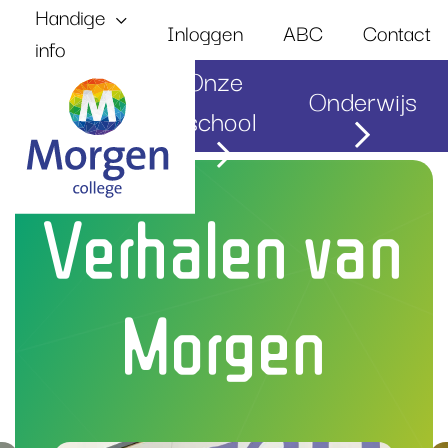
Handige
Inloggen
ABC
Contact
info
Onze
Onderwijs
Home
school
Verhalen van
Morgen