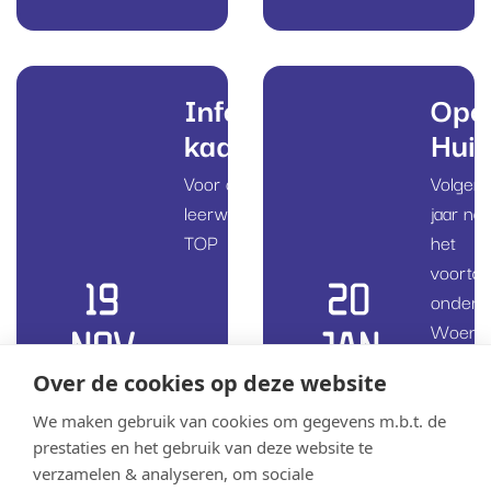
Informatieavond
Ope
kader/tl/tl-TOP
Huis
Voor ouders over de
Volgen
leerwegen kader/tl, tl en tl-
jaar naa
TOP
het
voortge
19
20
onderw
Woens
NOV
JAN
20 janu
Over de cookies op deze website
organis
wij ons
We maken gebruik van cookies om gegevens m.b.t. de
Open H
prestaties en het gebruik van deze website te
verzamelen & analyseren, om sociale
op