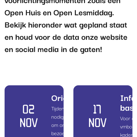
Open Huis en Open Lesmiddag.
Bekijk hieronder wat gepland staat
en houd voor de data onze website
en social media in de gaten!
Oriëntatiedagen
Info
basi
02
17
Tijdens de oriëntatiedagen
nodigen wij basisscholen uit
Voor o
NOV
NOV
om onze school te komen
vmbo-ba
bezoeken.
kader e