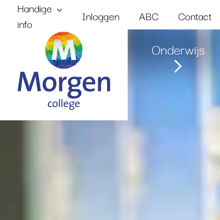
Handige
Inloggen
ABC
Contact
info
Onze
Onderwijs
Home
school