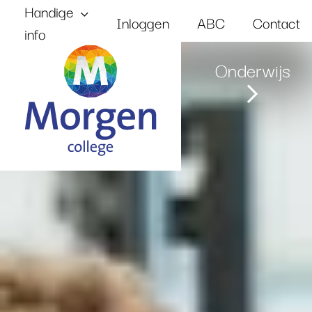
Handige
Inloggen
ABC
Contact
info
Onze
Onderwijs
Home
school