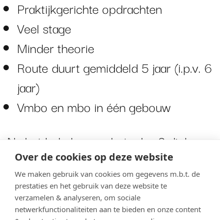
Praktijkgerichte opdrachten
Veel stage
Minder theorie
Route duurt gemiddeld 5 jaar (i.p.v. 6
jaar)
Vmbo en mbo in één gebouw
Na het behalen van het mbo 2 diploma
Over de cookies op deze website
kun je gaan werken of doorstuderen,
We maken gebruik van cookies om gegevens m.b.t. de
bijvoorbeeld naar mbo 3 of mbo 4.
prestaties en het gebruik van deze website te
Kortom, een mooie kans voor
verzamelen & analyseren, om sociale
netwerkfunctionaliteiten aan te bieden en onze content
leerlingen die graag praktisch bezig