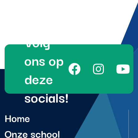
Volg
ons op
deze
socials!
Home
Onze school