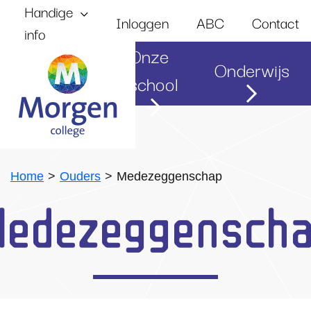
Handige
Inloggen
ABC
Contact
info
Onze
Onderwijs
Home
school
Home
Ouders
Medezeggenschap
edezeggensch